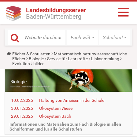
Landesbildungsserver
Baden-Württemberg
Fach wählen
Schulstufe wäh
Y
Fächer & Schularten
Mathematisch-naturwissenschaftliche
o
Fächer
Biologie
Service für Lehrkräfte
Linksammlung
u
Evolution
bilder
a
r
e
h
e
r
e
10.02.2025
Haltung von Ameisen in der Schule
:
30.01.2025
Ökosystem Wiese
29.01.2025
Ökosystem Bach
Informationen und Materialien zum Fach Biologie in allen
Schulformen und für alle Schulstufen