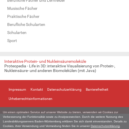
Berufliche Fächer und Lernfelder
Musische Fächer
Praktische Fächer
Berufliche Schularten
Schularten
Sport
Interaktive Protein- und Nukleinsäuremoleküle
Proteopedia - Life in 3D: interaktive Visualisierung von Protein-,
Nukleinsäure- und anderen Biomolekülen (mit Java)
Impressum
Kontakt
Datenschutzerklärung
Barrierefreiheit
Urheberrechtsinformationen
Um einen optimalen Service auf unserer Website zu bieten, verwenden wir Cookies zur
Verbesserung der Funktionalität sowie zu Analysezwecken. Durch die weitere Nutzung des
Landesbildungsservers Baden-Württemberg erklären Sie sich damit einverstanden. Details zu
Cookies, ihrer Verwendung und Vermeidung finden Sie in unserer
Datenschutzerklärung
.