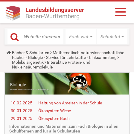
Landesbildungsserver
Baden-Württemberg
Fach wählen
Schulstufe wäh
Y
Fächer & Schularten
Mathematisch-naturwissenschaftliche
o
Fächer
Biologie
Service für Lehrkräfte
Linksammlung
u
Molekulargenetik
Interaktive Protein- und
a
Nukleinsäuremoleküle
r
e
h
e
r
e
:
10.02.2025
Haltung von Ameisen in der Schule
30.01.2025
Ökosystem Wiese
29.01.2025
Ökosystem Bach
Informationen und Materialien zum Fach Biologie in allen
Schulformen und für alle Schulstufen