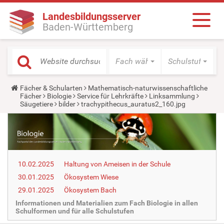
Landesbildungsserver
Baden-Württemberg
Fach wählen
Schulstufe wäh
Y
Fächer & Schularten
Mathematisch-naturwissenschaftliche
o
Fächer
Biologie
Service für Lehrkräfte
Linksammlung
u
Säugetiere
bilder
trachypithecus_auratus2_160.jpg
a
r
e
h
e
r
e
10.02.2025
Haltung von Ameisen in der Schule
:
30.01.2025
Ökosystem Wiese
29.01.2025
Ökosystem Bach
Informationen und Materialien zum Fach Biologie in allen
Schulformen und für alle Schulstufen