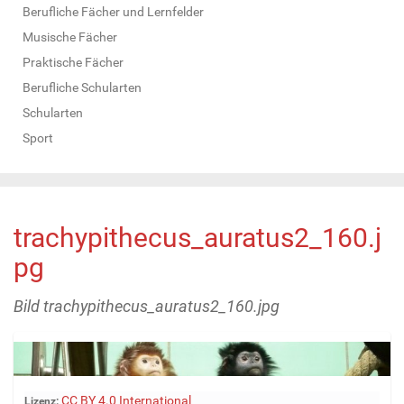
Berufliche Fächer und Lernfelder
Musische Fächer
Praktische Fächer
Berufliche Schularten
Schularten
Sport
trachypithecus_auratus2_160.j
pg
Bild trachypithecus_auratus2_160.jpg
Z
CC BY 4.0 International
Lizenz: