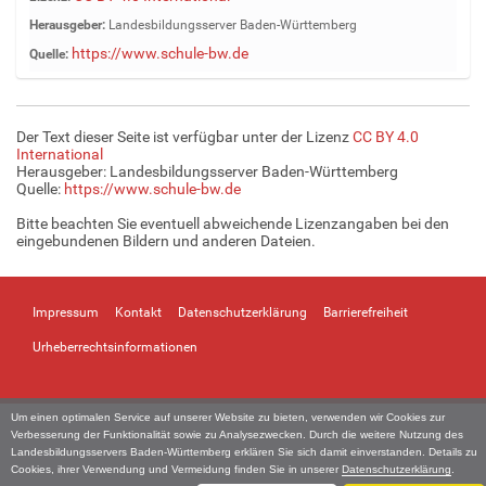
e
Herausgeber:
Landesbildungsserver Baden-Württemberg
i
https://www.schule-bw.de
Quelle:
g
e
B
i
Der Text dieser Seite ist verfügbar unter der Lizenz
CC BY 4.0
l
International
d
Herausgeber: Landesbildungsserver Baden-Württemberg
Quelle:
https://www.schule-bw.de
i
n
Bitte beachten Sie eventuell abweichende Lizenzangaben bei den
v
eingebundenen Bildern und anderen Dateien.
o
l
l
Impressum
Kontakt
Datenschutzerklärung
Barrierefreiheit
e
r
Urheberrechtsinformationen
G
r
ö
Um einen optimalen Service auf unserer Website zu bieten, verwenden wir Cookies zur
ß
Verbesserung der Funktionalität sowie zu Analysezwecken. Durch die weitere Nutzung des
e
Landesbildungsservers Baden-Württemberg erklären Sie sich damit einverstanden. Details zu
Cookies, ihrer Verwendung und Vermeidung finden Sie in unserer
Datenschutzerklärung
.
…