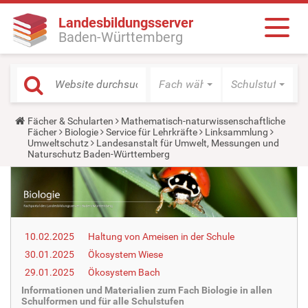
Landesbildungsserver
Baden-Württemberg
Fach wählen
Schulstufe wäh
Y
Fächer & Schularten
Mathematisch-naturwissenschaftliche
o
Fächer
Biologie
Service für Lehrkräfte
Linksammlung
u
Umweltschutz
Landesanstalt für Umwelt, Messungen und
a
Naturschutz Baden-Württemberg
r
e
h
e
r
e
:
10.02.2025
Haltung von Ameisen in der Schule
30.01.2025
Ökosystem Wiese
29.01.2025
Ökosystem Bach
Informationen und Materialien zum Fach Biologie in allen
Schulformen und für alle Schulstufen