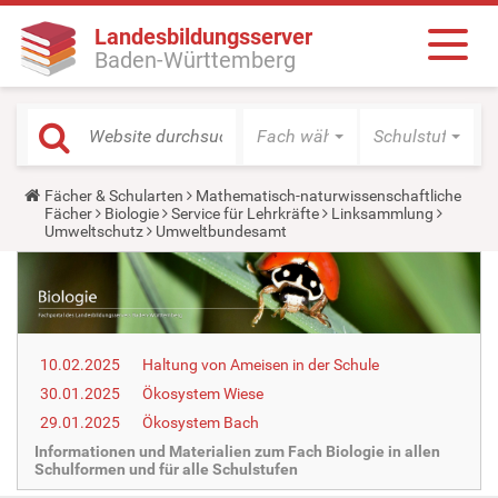
Landesbildungsserver
Baden-Württemberg
Fach wählen
Schulstufe wäh
Y
Fächer & Schularten
Mathematisch-naturwissenschaftliche
o
Fächer
Biologie
Service für Lehrkräfte
Linksammlung
u
Umweltschutz
Umweltbundesamt
a
r
e
h
e
r
e
10.02.2025
Haltung von Ameisen in der Schule
:
30.01.2025
Ökosystem Wiese
29.01.2025
Ökosystem Bach
Informationen und Materialien zum Fach Biologie in allen
Schulformen und für alle Schulstufen