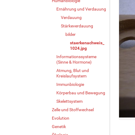
Humanbiologie
Ernährung und Verdauung
Verdauung
Stärkeverdauung
bilder
staerkenachweis_
1024.jpg
Informationssysteme
(Sinne & Hormone)
Atmung, Blut und
Kreislaufsystem
Immunbiologie
Körperbau und Bewegung
Skelettsystem
Zelle und Stoffwechsel
Evolution
Z
Genetik
e
i
Ökologie