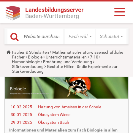
Landesbildungsserver
Baden-Württemberg
Fach wählen
Schulstufe wäh
Y
Fächer & Schularten
Mathematisch-naturwissenschaftliche
o
Fächer
Biologie
Unterrichtsmaterialien
7-10
u
Humanbiologie
Ernährung und Verdauung
a
Stärkeverdauung
Gestufte Hilfen für die Experimente zur
r
Stärkeverdauung
e
h
e
r
e
:
10.02.2025
Haltung von Ameisen in der Schule
30.01.2025
Ökosystem Wiese
29.01.2025
Ökosystem Bach
Informationen und Materialien zum Fach Biologie in allen