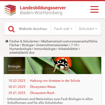
Landesbildungsserver
Baden-Württemberg
Fach wählen
Schulstufe wäh
Y
Fächer & Schularten
Mathematisch-naturwissenschaftliche
o
Fächer
Biologie
Unterrichtsmaterialien
7-10
u
Humanbiologie
Immunbiologie
Arbeitsblätter
a
arbeitsblatt6.doc
r
e
h
e
r
e
:
10.02.2025
Haltung von Ameisen in der Schule
30.01.2025
Ökosystem Wiese
29.01.2025
Ökosystem Bach
Informationen und Materialien zum Fach Biologie in allen
Schulformen und für alle Schulstufen