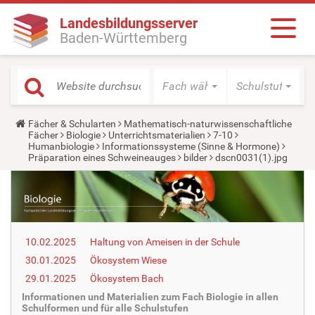
Landesbildungsserver
Baden-Württemberg
Fach wählen
Schulstufe wäh
Y
Fächer & Schularten
Mathematisch-naturwissenschaftliche
o
Fächer
Biologie
Unterrichtsmaterialien
7-10
u
Humanbiologie
Informationssysteme (Sinne & Hormone)
a
Präparation eines Schweineauges
bilder
dscn0031(1).jpg
r
e
h
e
r
e
:
10.02.2025
Haltung von Ameisen in der Schule
30.01.2025
Ökosystem Wiese
29.01.2025
Ökosystem Bach
Informationen und Materialien zum Fach Biologie in allen
Schulformen und für alle Schulstufen