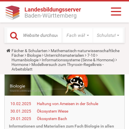
Landesbildungsserver
Baden-Württemberg
Fach wählen
Schulstufe wäh
Y
Fächer & Schularten
Mathematisch-naturwissenschaftliche
o
Fächer
Biologie
Unterrichtsmaterialien
7-10
u
Humanbiologie
Informationssysteme (Sinne & Hormone)
a
Hormone
Modellversuch zum Thyroxin-Regelkreis -
r
Arbeitsblatt
e
h
e
r
e
:
10.02.2025
Haltung von Ameisen in der Schule
30.01.2025
Ökosystem Wiese
29.01.2025
Ökosystem Bach
Informationen und Materialien zum Fach Biologie in allen