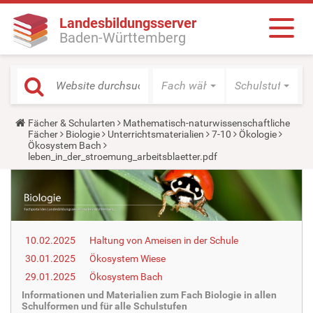
Landesbildungsserver
Baden-Württemberg
Fach wählen
Schulstufe wäh
Y
Fächer & Schularten
Mathematisch-naturwissenschaftliche
o
Fächer
Biologie
Unterrichtsmaterialien
7-10
Ökologie
u
Ökosystem Bach
a
leben_in_der_stroemung_arbeitsblaetter.pdf
r
e
h
e
r
e
:
10.02.2025
Haltung von Ameisen in der Schule
30.01.2025
Ökosystem Wiese
29.01.2025
Ökosystem Bach
Informationen und Materialien zum Fach Biologie in allen
Schulformen und für alle Schulstufen