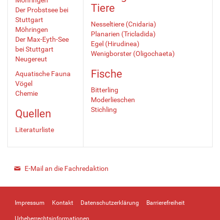
Tiere
Der Probstsee bei
Stuttgart
Nesseltiere (Cnidaria)
Möhringen
Planarien (Tricladida)
Der Max-Eyth-See
Egel (Hirudinea)
bei Stuttgart
Wenigborster (Oligochaeta)
Neugereut
Fische
Aquatische Fauna
Vögel
Bitterling
Chemie
Moderlieschen
Stichling
Quellen
Literaturliste
E-Mail an die Fachredaktion
Impressum
Kontakt
Datenschutzerklärung
Barrierefreiheit
Urheberrechtsinformationen