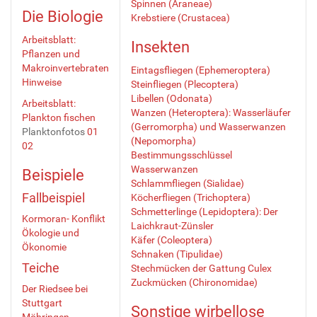
Spinnen (Araneae)
Die Biologie
Krebstiere (Crustacea)
Arbeitsblatt:
Insekten
Pflanzen und
Makroinvertebraten
Eintagsfliegen (Ephemeroptera)
Hinweise
Steinfliegen (Plecoptera)
Libellen (Odonata)
Arbeitsblatt:
Wanzen (Heteroptera): Wasserläufer
Plankton fischen
(Gerromorpha) und Wasserwanzen
Planktonfotos
01
(Nepomorpha)
02
Bestimmungsschlüssel
Wasserwanzen
Beispiele
Schlammfliegen (Sialidae)
Fallbeispiel
Köcherfliegen (Trichoptera)
Schmetterlinge (Lepidoptera): Der
Kormoran- Konflikt
Laichkraut-Zünsler
Ökologie und
Käfer (Coleoptera)
Ökonomie
Schnaken (Tipulidae)
Teiche
Stechmücken der Gattung Culex
Zuckmücken (Chironomidae)
Der Riedsee bei
Stuttgart
Sonstige wirbellose
Möhringen