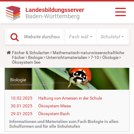
Landesbildungsserver
Baden-Württemberg
Fach wählen
Schulstufe wäh
Y
Fächer & Schularten
Mathematisch-naturwissenschaftliche
o
Fächer
Biologie
Unterrichtsmaterialien
7-10
Ökologie
u
Ökosystem See
a
r
e
h
e
r
e
10.02.2025
Haltung von Ameisen in der Schule
:
30.01.2025
Ökosystem Wiese
29.01.2025
Ökosystem Bach
Informationen und Materialien zum Fach Biologie in allen
Schulformen und für alle Schulstufen