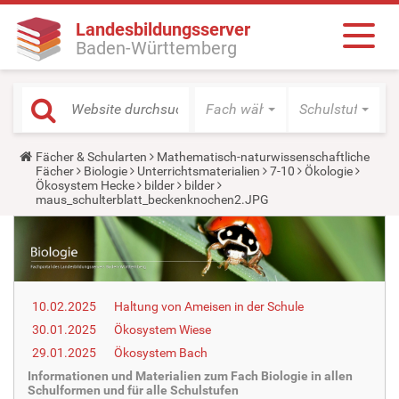
Landesbildungsserver
Baden-Württemberg
Fach wählen
Schulstufe wäh
Y
Fächer & Schularten
Mathematisch-naturwissenschaftliche
o
Fächer
Biologie
Unterrichtsmaterialien
7-10
Ökologie
u
Ökosystem Hecke
bilder
bilder
a
maus_schulterblatt_beckenknochen2.JPG
r
e
h
e
r
e
:
10.02.2025
Haltung von Ameisen in der Schule
30.01.2025
Ökosystem Wiese
29.01.2025
Ökosystem Bach
Informationen und Materialien zum Fach Biologie in allen
Schulformen und für alle Schulstufen