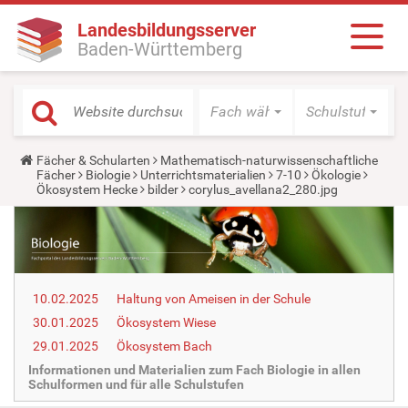
Landesbildungsserver
Baden-Württemberg
Fach wählen
Schulstufe wäh
Y
Fächer & Schularten
Mathematisch-naturwissenschaftliche
o
Fächer
Biologie
Unterrichtsmaterialien
7-10
Ökologie
u
Ökosystem Hecke
bilder
corylus_avellana2_280.jpg
a
r
e
h
e
r
e
10.02.2025
Haltung von Ameisen in der Schule
:
30.01.2025
Ökosystem Wiese
29.01.2025
Ökosystem Bach
Informationen und Materialien zum Fach Biologie in allen
Schulformen und für alle Schulstufen