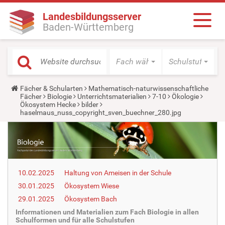
Landesbildungsserver
Baden-Württemberg
Fach wählen
Schulstufe wäh
Y
Fächer & Schularten
Mathematisch-naturwissenschaftliche
o
Fächer
Biologie
Unterrichtsmaterialien
7-10
Ökologie
u
Ökosystem Hecke
bilder
a
haselmaus_nuss_copyright_sven_buechner_280.jpg
r
e
h
e
r
e
:
10.02.2025
Haltung von Ameisen in der Schule
30.01.2025
Ökosystem Wiese
29.01.2025
Ökosystem Bach
Informationen und Materialien zum Fach Biologie in allen
Schulformen und für alle Schulstufen