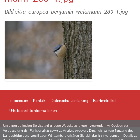
Bild sitta_europea_benjamin_waldmann_280_1.jpg
Z
e
i
Impressum
Kontakt
Datenschutzerklärung
Barrierefreiheit
g
e
Urheberrechtsinformationen
B
i
Um einen optimalen Service auf unserer Website zu bieten, verwenden wir Cookies zur
l
Verbesserung der Funktionalität sowie zu Analysezwecken. Durch die weitere Nutzung des
d
Landesbildungsservers Baden-Württemberg erklären Sie sich damit einverstanden. Details zu
i