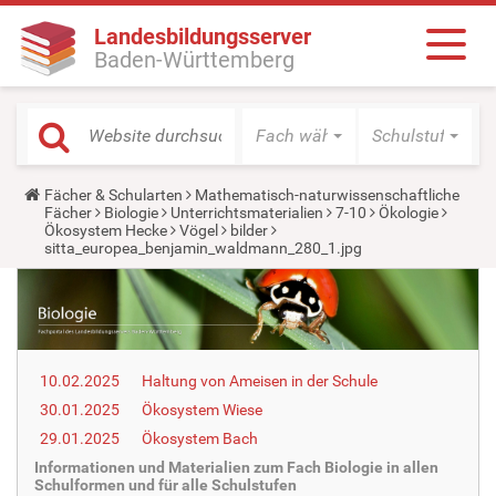
Landesbildungsserver
Baden-Württemberg
Fach wählen
Schulstufe wäh
Y
Fächer & Schularten
Mathematisch-naturwissenschaftliche
o
Fächer
Biologie
Unterrichtsmaterialien
7-10
Ökologie
u
Ökosystem Hecke
Vögel
bilder
a
sitta_europea_benjamin_waldmann_280_1.jpg
r
e
h
e
r
e
:
10.02.2025
Haltung von Ameisen in der Schule
30.01.2025
Ökosystem Wiese
29.01.2025
Ökosystem Bach
Informationen und Materialien zum Fach Biologie in allen
Schulformen und für alle Schulstufen