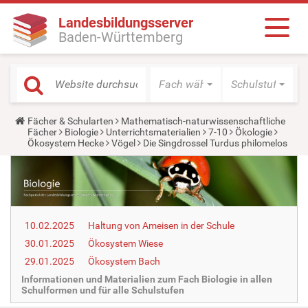
Landesbildungsserver
Baden-Württemberg
Fach wählen
Schulstufe wäh
Y
Fächer & Schularten
Mathematisch-naturwissenschaftliche
o
Fächer
Biologie
Unterrichtsmaterialien
7-10
Ökologie
u
Ökosystem Hecke
Vögel
Die Singdrossel Turdus philomelos
a
r
e
h
e
r
e
10.02.2025
Haltung von Ameisen in der Schule
:
30.01.2025
Ökosystem Wiese
29.01.2025
Ökosystem Bach
Informationen und Materialien zum Fach Biologie in allen
Schulformen und für alle Schulstufen