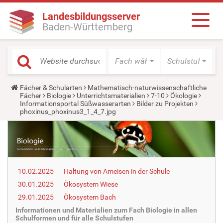
Landesbildungsserver
Baden-Württemberg
Fach wählen
Schulstufe wäh
Y
Fächer & Schularten
Mathematisch-naturwissenschaftliche
o
Fächer
Biologie
Unterrichtsmaterialien
7-10
Ökologie
u
Informationsportal Süßwasserarten
Bilder zu Projekten
a
phoxinus_phoxinus3_1_4_7.jpg
r
e
h
e
r
e
:
10.02.2025
Haltung von Ameisen in der Schule
30.01.2025
Ökosystem Wiese
29.01.2025
Ökosystem Bach
Informationen und Materialien zum Fach Biologie in allen
Schulformen und für alle Schulstufen