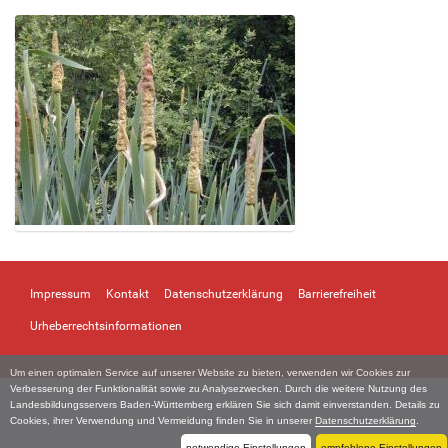
Z
e
i
Impressum
Kontakt
Datenschutzerklärung
Barrierefreiheit
g
e
Urheberrechtsinformationen
B
i
Um einen optimalen Service auf unserer Website zu bieten, verwenden wir Cookies zur
l
Verbesserung der Funktionalität sowie zu Analysezwecken. Durch die weitere Nutzung des
d
Landesbildungsservers Baden-Württemberg erklären Sie sich damit einverstanden. Details zu
i
Cookies, ihrer Verwendung und Vermeidung finden Sie in unserer
Datenschutzerklärung
.
n
notwendige Einstellungen
empfohlene Einstellungen