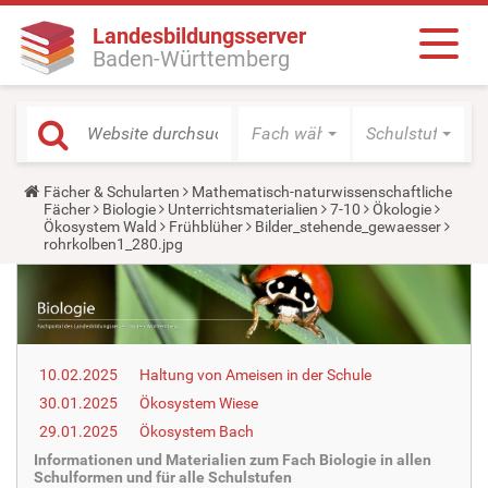
Landesbildungsserver
Baden-Württemberg
Fach wählen
Schulstufe wäh
Y
Fächer & Schularten
Mathematisch-naturwissenschaftliche
o
Fächer
Biologie
Unterrichtsmaterialien
7-10
Ökologie
u
Ökosystem Wald
Frühblüher
Bilder_stehende_gewaesser
a
rohrkolben1_280.jpg
r
e
h
e
r
e
:
10.02.2025
Haltung von Ameisen in der Schule
30.01.2025
Ökosystem Wiese
29.01.2025
Ökosystem Bach
Informationen und Materialien zum Fach Biologie in allen
Schulformen und für alle Schulstufen