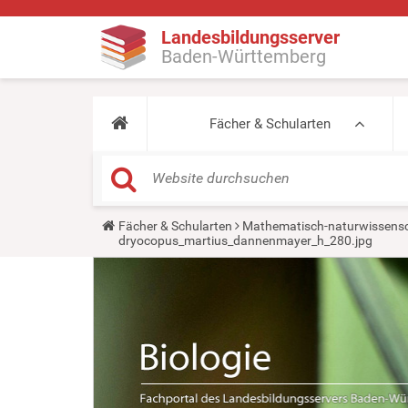
Landesbildungsserver
Baden-Württemberg
Fächer & Schularten
Y
Fächer & Schularten
Mathematisch-naturwissensc
o
dryocopus_martius_dannenmayer_h_280.jpg
u
a
r
e
h
e
r
e
: