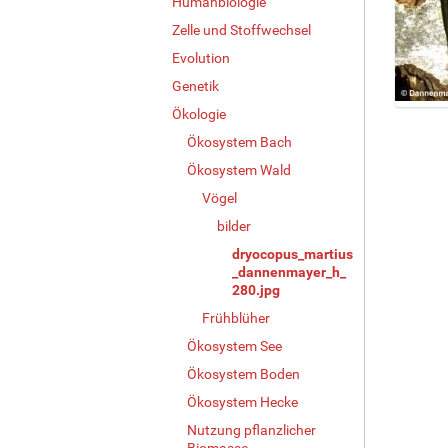
Humanbiologie
Zelle und Stoffwechsel
Evolution
Genetik
Ökologie
Z
e
Ökosystem Bach
i
Ökosystem Wald
g
e
Vögel
B
bilder
i
dryocopus_martius
l
_dannenmayer_h_
d
280.jpg
i
n
Frühblüher
v
Ökosystem See
o
Ökosystem Boden
l
l
Ökosystem Hecke
e
Nutzung pflanzlicher
r
Biomasse