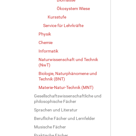
G
Ökosystem Wiese
r
ö
Kursstufe
ß
Service für Lehrkräfte
e
…
Physik
Chemie
Informatik
Naturwissenschaft und Technik
(NwT)
Biologie, Naturphänomene und
Technik (BNT)
Materie-Natur-Technik (MNT)
Gesellschaftswissenschaftliche und
philosophische Fächer
Sprachen und Literatur
Berufliche Fächer und Lernfelder
Musische Fächer
Praktische Fächer