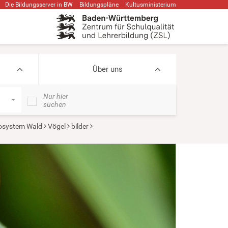
Die Bildungsserver in BW
Bildungspläne
Kultusministerium
Über uns
Nur hier
suchen
osystem Wald
Vögel
bilder