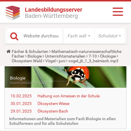
Landesbildungsserver
Baden-Württemberg
Fach wählen
Schulstufe wäh
Y
Fächer & Schularten
Mathematisch-naturwissenschaftliche
o
Fächer
Biologie
Unterrichtsmaterialien
7-10
Ökologie
u
Ökosystem Wald
Vögel
juni
vogel_j6_1_3_heimisch.mp3
a
r
e
h
e
r
e
10.02.2025
Haltung von Ameisen in der Schule
:
30.01.2025
Ökosystem Wiese
29.01.2025
Ökosystem Bach
Informationen und Materialien zum Fach Biologie in allen
Schulformen und für alle Schulstufen