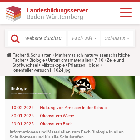
Landesbildungsserver
Baden-Württemberg
Fach wählen
Schulstufe wäh
Y
Fächer & Schularten
Mathematisch-naturwissenschaftliche
o
Fächer
Biologie
Unterrichtsmaterialien
7-10
Zelle und
u
Stoffwechsel
Mikroskopie
Pflanzen
bilder
a
ionenfallenversuch1_1024.jpg
r
e
h
e
r
e
:
10.02.2025
Haltung von Ameisen in der Schule
30.01.2025
Ökosystem Wiese
29.01.2025
Ökosystem Bach
Informationen und Materialien zum Fach Biologie in allen
Schulformen und für alle Schulstufen