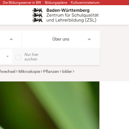
Die Bildungsserver in BW
Bildungspläne
Kultusministerium
Über uns
Nur hier
suchen
ffwechsel
Mikroskopie
Pflanzen
bilder