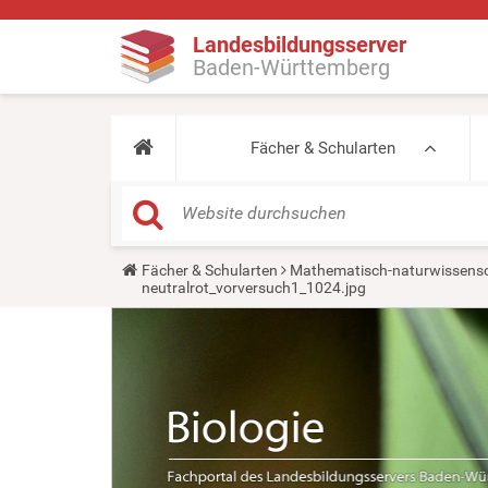
Landesbildungsserver
Baden-Württemberg
Fächer & Schularten
Y
Fächer & Schularten
Mathematisch-naturwissensc
o
neutralrot_vorversuch1_1024.jpg
u
a
r
e
h
e
r
e
: