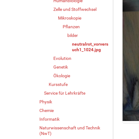
Humanbiologie
Zelle und Stoffwechsel
Mikroskopie
Pflanzen
bilder
neutralrot_vorvers
uch1_1024.jpg
Evolution
Genetik
Ökologie
Kursstufe
Service für Lehrkräfte
Physik
Chemie
Informatik
Z
Naturwissenschaft und Technik
e
(NwT)
i