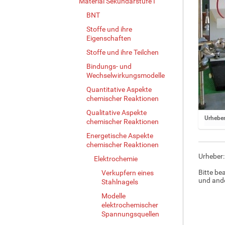
Material Sekundarstufe I
BNT
Stoffe und ihre
Eigenschaften
Stoffe und ihre Teilchen
Bindungs- und
Wechselwirkungsmodelle
Quantitative Aspekte
chemischer Reaktionen
Qualitative Aspekte
Z
Urheber
chemischer Reaktionen
e
Energetische Aspekte
i
chemischer Reaktionen
g
Urheber
e
Elektrochemie
B
Bitte be
Verkupfern eines
i
und ande
Stahlnagels
l
Modelle
d
elektrochemischer
i
Spannungsquellen
n