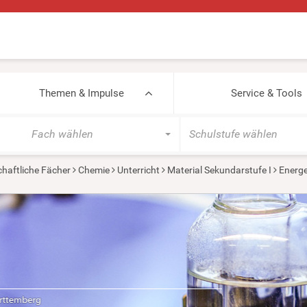
Themen & Impulse
Service & Tools
Fach wählen
Schulstufe wählen
haftliche Fächer
Chemie
Unterricht
Material Sekundarstufe I
Energe