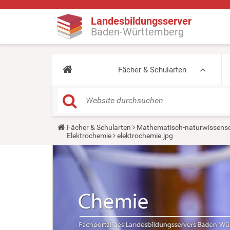
Landesbildungsserver
Baden-Württemberg
Fächer & Schularten
Y
Fächer & Schularten
Mathematisch-naturwissensc
o
Elektrochemie
elektrochemie.jpg
u
a
r
e
h
e
r
e
: