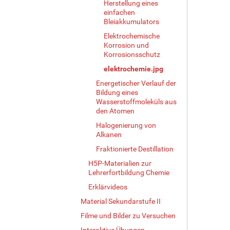
Herstellung eines
v
einfachen
o
Bleiakkumulators
l
l
Elektrochemische
e
Korrosion und
Korrosionsschutz
r
G
elektrochemie.jpg
r
Energetischer Verlauf der
ö
Bildung eines
ß
Wasserstoffmoleküls aus
e
den Atomen
…
Halogenierung von
Alkanen
Fraktionierte Destillation
H5P-Materialien zur
Lehrerfortbildung Chemie
Erklärvideos
Material Sekundarstufe II
Filme und Bilder zu Versuchen
Interaktive Übungen