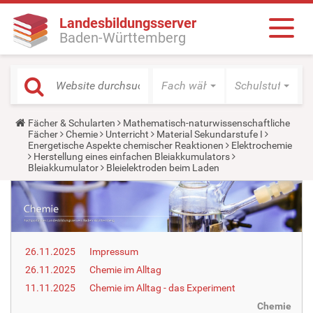
Landesbildungsserver
Baden-Württemberg
Fach wählen
Schulstufe wäh
Y
Fächer & Schularten
Mathematisch-naturwissenschaftliche
o
Fächer
Chemie
Unterricht
Material Sekundarstufe I
u
Energetische Aspekte chemischer Reaktionen
Elektrochemie
a
Herstellung eines einfachen Bleiakkumulators
r
Bleiakkumulator
Bleielektroden beim Laden
e
h
e
r
e
:
26.11.2025
Impressum
26.11.2025
Chemie im Alltag
11.11.2025
Chemie im Alltag - das Experiment
Chemie