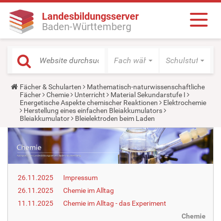
Landesbildungsserver
Baden-Württemberg
Fach wählen
Schulstufe wäh
Y
Fächer & Schularten
Mathematisch-naturwissenschaftliche
o
Fächer
Chemie
Unterricht
Material Sekundarstufe I
u
Energetische Aspekte chemischer Reaktionen
Elektrochemie
a
Herstellung eines einfachen Bleiakkumulators
r
Bleiakkumulator
Bleielektroden beim Laden
e
h
e
r
e
:
26.11.2025
Impressum
26.11.2025
Chemie im Alltag
11.11.2025
Chemie im Alltag - das Experiment
Chemie