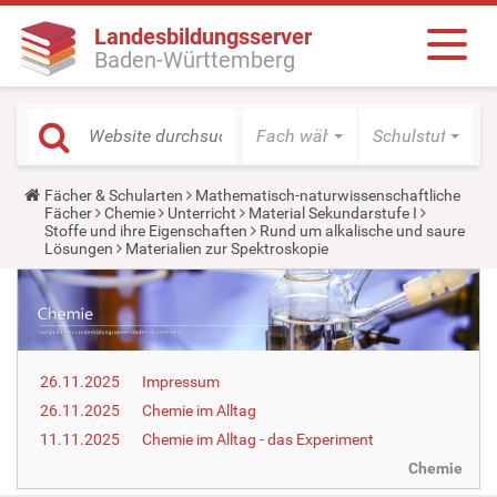
Landesbildungsserver
Baden-Württemberg
Fach wählen
Schulstufe wäh
Y
Fächer & Schularten
Mathematisch-naturwissenschaftliche
o
Fächer
Chemie
Unterricht
Material Sekundarstufe I
u
Stoffe und ihre Eigenschaften
Rund um alkalische und saure
a
Lösungen
Materialien zur Spektroskopie
r
e
h
e
r
e
:
26.11.2025
Impressum
26.11.2025
Chemie im Alltag
11.11.2025
Chemie im Alltag - das Experiment
Chemie