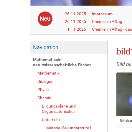
26.11.2025
Impressum
Neu
26.11.2025
Chemie im Alltag
11.11.2025
Chemie im Alltag - da
Navigation
bild
Mathematisch-
Bild bi
naturwissenschaftliche Fächer
Mathematik
Biologie
Physik
Chemie
Bildungspläne und
Organisatorisches
Unterricht
Z
Urheber
e
Material Sekundarstufe I
i