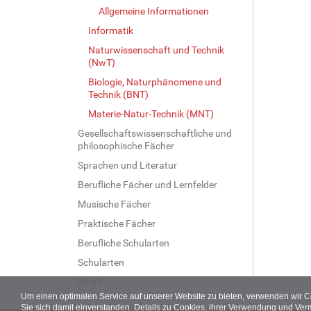
Allgemeine Informationen
Informatik
Naturwissenschaft und Technik
(NwT)
Biologie, Naturphänomene und
Technik (BNT)
Materie-Natur-Technik (MNT)
Gesellschaftswissenschaftliche und
philosophische Fächer
Sprachen und Literatur
Berufliche Fächer und Lernfelder
Musische Fächer
Praktische Fächer
Berufliche Schularten
Schularten
Sport
Um einen optimalen Service auf unserer Website zu bieten, verwenden wir 
Sie sich damit einverstanden. Details zu Cookies, ihrer Verwendung und Ver