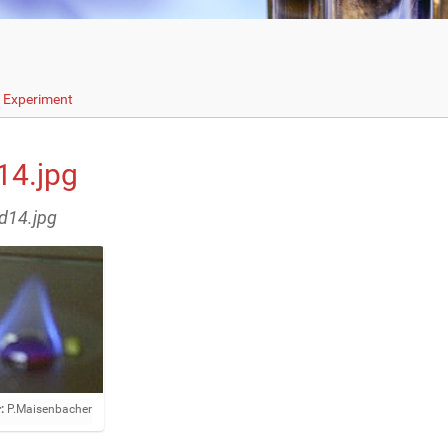
s Experiment
14.jpg
ld14.jpg
:
P.Maisenbacher