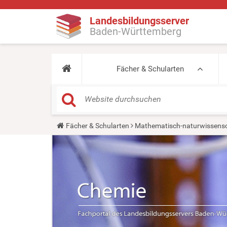
Landesbildungsserver
Baden-Württemberg
Fächer & Schularten
Y
Fächer & Schularten
Mathematisch-naturwissensc
o
u
a
r
e
h
e
r
e
: