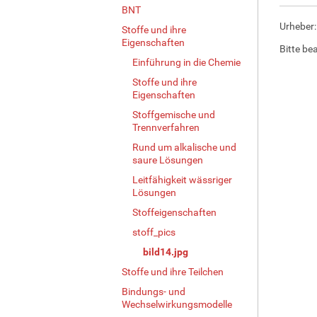
BNT
g
Urheber
e
Stoffe und ihre
Eigenschaften
B
Bitte be
i
Einführung in die Chemie
l
Stoffe und ihre
d
Eigenschaften
i
n
Stoffgemische und
Trennverfahren
v
o
Rund um alkalische und
l
saure Lösungen
l
Leitfähigkeit wässriger
e
Lösungen
r
Stoffeigenschaften
G
r
stoff_pics
ö
bild14.jpg
ß
e
Stoffe und ihre Teilchen
…
Bindungs- und
Wechselwirkungsmodelle