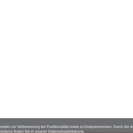
Cookies zur Verbesserung der Funktionalität sowie zu Analysezwecken. Durch die
meidung finden Sie in unserer
Datenschutzerklärung
.