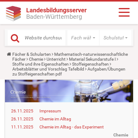
Landesbildungsserver
Baden-Württemberg
Fach wählen
Schulstufe wäh
Y
Fächer & Schularten
Mathematisch-naturwissenschaftliche
o
Fächer
Chemie
Unterricht
Material Sekundarstufe I
u
Stoffe und ihre Eigenschaften
Stoffeigenschaften
a
Arbeitsblätter und Vorschlag Tafelbild
Aufgaben/Übungen
r
zu Stoffeigenschaften pdf
e
h
e
r
e
:
26.11.2025
Impressum
26.11.2025
Chemie im Alltag
11.11.2025
Chemie im Alltag - das Experiment
Chemie