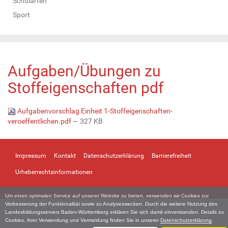
Schularten
Sport
Aufgaben/Übungen zu
Stoffeigenschaften pdf
Aufgabenvorschlag Einheit 1-Stoffeigenschaften-
veroeffentlichen.pdf
— 327 KB
Impressum
Kontakt
Datenschutzerklärung
Barrierefreiheit
Urheberrechtsinformationen
Um einen optimalen Service auf unserer Website zu bieten, verwenden wir Cookies zur
Verbesserung der Funktionalität sowie zu Analysezwecken. Durch die weitere Nutzung des
Landesbildungsservers Baden-Württemberg erklären Sie sich damit einverstanden. Details zu
Cookies, ihrer Verwendung und Vermeidung finden Sie in unserer
Datenschutzerklärung
.