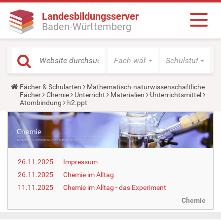
Landesbildungsserver
Baden-Württemberg
Fach wählen
Schulstufe wäh
Y
Fächer & Schularten
Mathematisch-naturwissenschaftliche
o
Fächer
Chemie
Unterricht
Materialien
Unterrichtsmittel
u
Atombindung
h2.ppt
a
r
e
h
e
r
e
26.11.2025
Impressum
:
26.11.2025
Chemie im Alltag
11.11.2025
Chemie im Alltag - das Experiment
Chemie