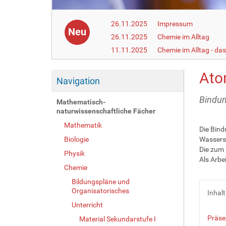
26.11.2025
Impressum
Neu
26.11.2025
Chemie im Alltag
11.11.2025
Chemie im Alltag - da
Ato
Navigation
Bindun
Mathematisch-
naturwissenschaftliche Fächer
Mathematik
Die Bind
Biologie
Wasserst
Die zum 
Physik
Als Arbe
Chemie
Bildungspläne und
Organisatorisches
Inhal
Unterricht
Präse
Material Sekundarstufe I