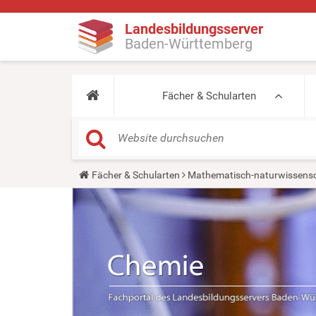
Landesbildungsserver
Baden-Württemberg
Fächer & Schularten
Y
Fächer & Schularten
Mathematisch-naturwissensc
o
u
a
r
e
h
e
r
e
: