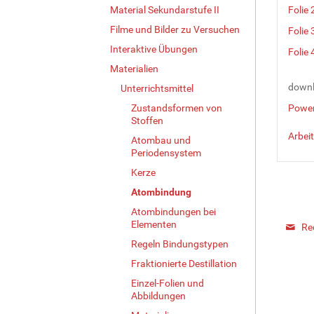
Material Sekundarstufe II
Folie 
Filme und Bilder zu Versuchen
Folie 
Interaktive Übungen
Folie 
Materialien
down
Unterrichtsmittel
Zustandsformen von
Power
Stoffen
Arbeit
Atombau und
Periodensystem
Kerze
Atombindung
Atombindungen bei
Elementen
Re
Regeln Bindungstypen
Fraktionierte Destillation
Einzel-Folien und
Abbildungen