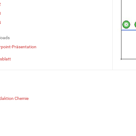
2
3
4
loads
point-Präsentation
sblatt
daktion Chemie