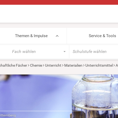
Themen & Impulse
Service & Tools
Fach wählen
Schulstufe wählen
haftliche Fächer
Chemie
Unterricht
Materialien
Unterrichtsmittel
A