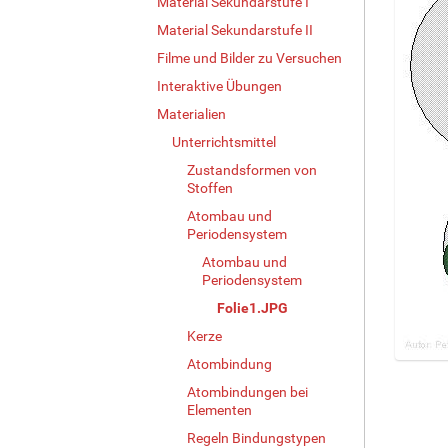
Material Sekundarstufe I
Material Sekundarstufe II
Filme und Bilder zu Versuchen
Interaktive Übungen
Materialien
Unterrichtsmittel
Zustandsformen von
Stoffen
Atombau und
Periodensystem
Atombau und
Periodensystem
Folie1.JPG
Kerze
Atombindung
Z
e
Atombindungen bei
Elementen
i
g
Regeln Bindungstypen