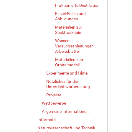
e
Fraktionierte Destillation
B
i
Einzel-Folien und
l
Abbildungen
d
Materialien zur
i
Spektroskopie
n
Wasser:
v
Versuchsanleitungen -
o
Arbeitsblätter
l
Materialien zum
l
Orbitalmodell
e
r
Experimente und Filme
G
Nützliches für die
r
Unterrichtsvorbereitung
ö
Projekte
ß
e
Wettbewerbe
…
Allgemeine Informationen
Informatik
Naturwissenschaft und Technik