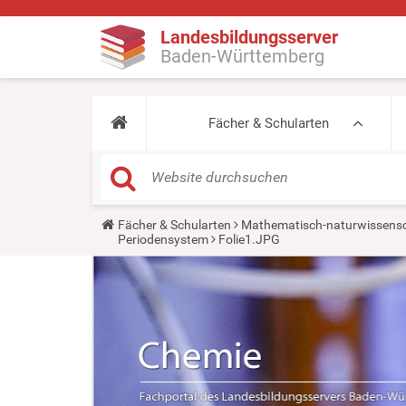
Landesbildungsserver
Baden-Württemberg
Fächer & Schularten
Y
Fächer & Schularten
Mathematisch-naturwissensc
o
Periodensystem
Folie1.JPG
u
a
r
e
h
e
r
e
: