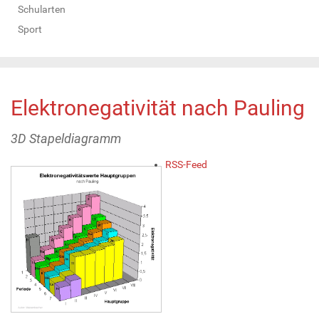
Schularten
Sport
Elektronegativität nach Pauling
3D Stapeldiagramm
A
RSS-Feed
r
t
i
k
e
l
a
k
t
i
o
n
e