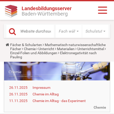
Landesbildungsserver
Baden-Württemberg
Fach wählen
Schulstufe wäh
Y
Fächer & Schularten
Mathematisch-naturwissenschaftliche
o
Fächer
Chemie
Unterricht
Materialien
Unterrichtsmittel
u
Einzel-Folien und Abbildungen
Elektronegativität nach
a
Pauling
r
e
h
e
r
e
:
26.11.2025
Impressum
26.11.2025
Chemie im Alltag
11.11.2025
Chemie im Alltag - das Experiment
Chemie