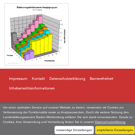
n
Impressum
Kontakt
Datenschutzerklärung
Barrierefreiheit
Urheberrechtsinformationen
Um einen optimalen Service auf unserer Website zu bieten, verwenden wir Cookies zur
Verbesserung der Funktionalität sowie zu Analysezwecken. Durch die weitere Nutzung des
Landesbildungsservers Baden-Württemberg erklären Sie sich damit einverstanden. Details zu
Cookies, ihrer Verwendung und Vermeidung finden Sie in unserer
Datenschutzerklärung
.
notwendige Einstellungen
empfohlene Einstellungen