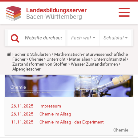
Landesbildungsserver
Baden-Württemberg
Fach wählen
Schulstufe wäh
Y
Fächer & Schularten
Mathematisch-naturwissenschaftliche
o
Fächer
Chemie
Unterricht
Materialien
Unterrichtsmittel
u
Zustandsformen von Stoffen
Wasser Zustandsformen
a
Alpengletscher
r
e
h
e
r
e
:
26.11.2025
Impressum
26.11.2025
Chemie im Alltag
11.11.2025
Chemie im Alltag - das Experiment
Chemie