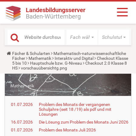
Landesbildungsserver
Baden-Württemberg
Fach wählen
Schulstufe wäh
Y
Fächer & Schularten
Mathematisch-naturwissenschaftliche
o
Fächer
Mathematik
Interaktiv und Digital
Checkout Klasse
u
5 bis 10
Hauptschule bzw. G-Niveau
Checkout 2.0 Klasse 8
a
HS
vorschauübersichtg.png
r
e
h
e
r
e
:
01.07.2026
Problem des Monats der vergangenen
Schuljahre (seit 18 /19) als pdf und mit
Lösungen
16.07.2026
Die Lösung zum Problem des Monats Juni 2026
01.07.2026
Problem des Monats Juli 2026