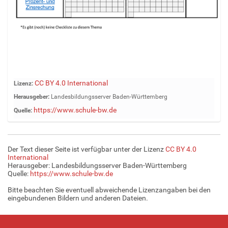
Z
CC BY 4.0 International
Lizenz:
e
Herausgeber:
Landesbildungsserver Baden-Württemberg
i
https://www.schule-bw.de
Quelle:
g
e
B
i
Der Text dieser Seite ist verfügbar unter der Lizenz
CC BY 4.0
l
International
d
Herausgeber: Landesbildungsserver Baden-Württemberg
Quelle:
https://www.schule-bw.de
i
n
Bitte beachten Sie eventuell abweichende Lizenzangaben bei den
v
eingebundenen Bildern und anderen Dateien.
o
l
l