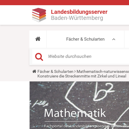
Landesbildungsserver
Baden-Württemberg
Fächer & Schularten
Y
Fächer & Schularten
Mathematisch-naturwissensc
o
Konstruiere die Streckenmitte mit Zirkel und Lineal
u
a
r
e
h
e
r
e
: