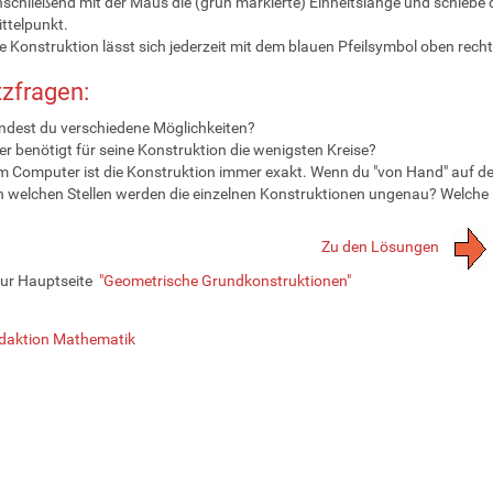
schließend mit der Maus die (grün markierte) Einheitslänge und schieb
ttelpunkt.
e Konstruktion lässt sich jederzeit mit dem blauen Pfeilsymbol oben rec
zfragen:
ndest du verschiedene Möglichkeiten?
r benötigt für seine Konstruktion die wenigsten Kreise?
 Computer ist die Konstruktion immer exakt. Wenn du "von Hand" auf dem 
 welchen Stellen werden die einzelnen Konstruktionen ungenau? Welche K
Zu den Lösungen
zur Hauptseite
"Geometrische Grundkonstruktionen"
daktion Mathematik