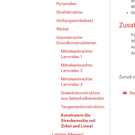
an
Pyramiden
Mi
Strahlensätze
Di
Umfangswinkelsatz
Zusat
Winkel
Fi
Geometrische
We
Grundkonstruktionen
Am
Mittelsenkrechte:
An
Lernvideo 1
Mittelsenkrechte:
Lernvideo 2
Zurück 
Mittelsenkrechte:
Lernvideo 3
Dreieckskonstruktion
Re
aus Seitenhalbierenden
Tangentenkonstruktion
Konstruiere die
Streckenmitte mit
Zirkel und Lineal
Leitidee "Messen"