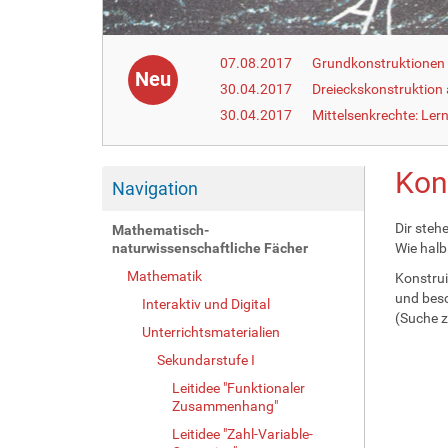
07.08.2017
Grundkonstruktionen m
Neu
30.04.2017
Dreieckskonstruktion
30.04.2017
Mittelsenkrechte: Ler
Kons
Navigation
Dir steh
Mathematisch-
naturwissenschaftliche Fächer
Wie halb
Mathematik
Konstrui
und besc
Interaktiv und Digital
(Suche z
Unterrichtsmaterialien
Sekundarstufe I
Leitidee "Funktionaler
Zusammenhang"
Leitidee "Zahl-Variable-