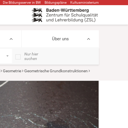
Die Bildungsserver in BW
Bildungspläne
Kultusministerium
Über uns
Nur hier
suchen
Geometrie
Geometrische Grundkonstruktionen