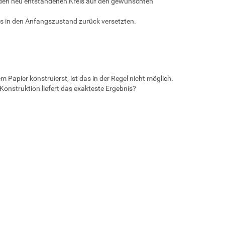
e den neu entstandenen Kreis auf den gewünschten
hts in den Anfangszustand zurück versetzten.
Papier konstruierst, ist das in der Regel nicht möglich.
onstruktion liefert das exakteste Ergebnis?