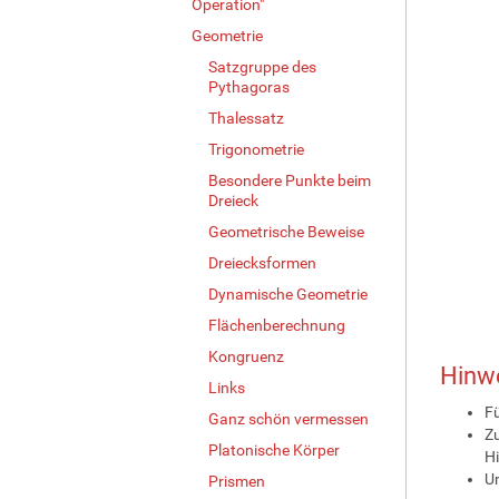
Operation"
Geometrie
Satzgruppe des
Pythagoras
Thalessatz
Trigonometrie
Besondere Punkte beim
Dreieck
Geometrische Beweise
Dreiecksformen
Dynamische Geometrie
Flächenberechnung
Kongruenz
Hinwe
Links
Fü
Ganz schön vermessen
Zu
Platonische Körper
Hi
Um
Prismen