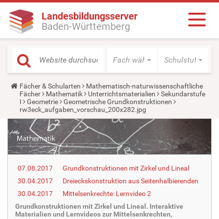
Landesbildungsserver
Baden-Württemberg
Fach wählen
Schulstufe wäh
Y
Fächer & Schularten
Mathematisch-naturwissenschaftliche
o
Fächer
Mathematik
Unterrichtsmaterialien
Sekundarstufe
u
I
Geometrie
Geometrische Grundkonstruktionen
a
rw3eck_aufgaben_vorschau_200x282.jpg
r
e
h
e
r
e
:
07.08.2017
Grundkonstruktionen mit Zirkel und Lineal
30.04.2017
Dreieckskonstruktion aus Seitenhalbierenden
30.04.2017
Mittelsenkrechte: Lernvideo 2
Grundkonstruktionen mit Zirkel und Lineal. Interaktive
Materialien und Lernvideos zur Mittelsenkrechten,