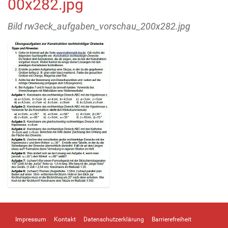
00x282.jpg
Bild rw3eck_aufgaben_vorschau_200x282.jpg
Z
e
i
Impressum
Kontakt
Datenschutzerklärung
Barrierefreiheit
g