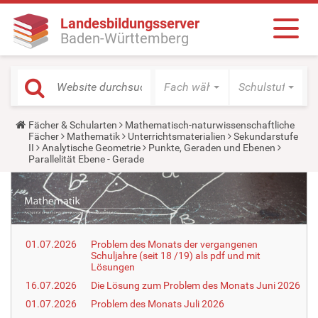
Landesbildungsserver
Baden-Württemberg
Fach wählen
Schulstufe wäh
Y
Fächer & Schularten
Mathematisch-naturwissenschaftliche
o
Fächer
Mathematik
Unterrichtsmaterialien
Sekundarstufe
u
II
Analytische Geometrie
Punkte, Geraden und Ebenen
a
Parallelität Ebene - Gerade
r
e
h
e
r
e
:
01.07.2026
Problem des Monats der vergangenen
Schuljahre (seit 18 /19) als pdf und mit
Lösungen
16.07.2026
Die Lösung zum Problem des Monats Juni 2026
01.07.2026
Problem des Monats Juli 2026