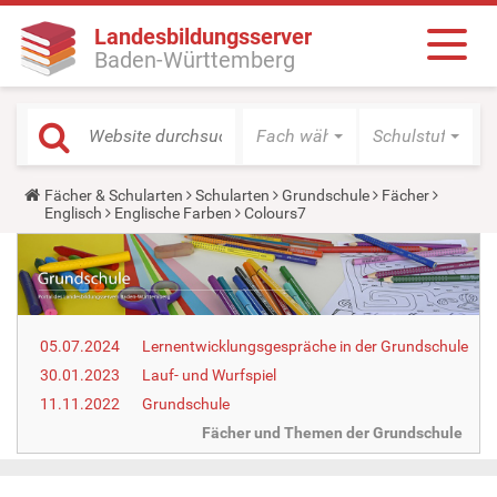
Landesbildungsserver
Baden-Württemberg
Fach wählen
Schulstufe wäh
Y
Fächer & Schularten
Schularten
Grundschule
Fächer
o
Englisch
Englische Farben
Colours7
u
a
r
e
h
e
r
05.07.2024
Lernentwicklungsgespräche in der Grundschule
e
:
30.01.2023
Lauf- und Wurfspiel
11.11.2022
Grundschule
Fächer und Themen der Grundschule