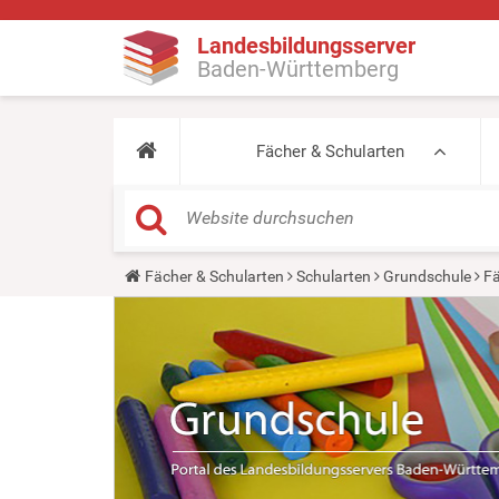
Landesbildungsserver
Baden-Württemberg
Fächer & Schularten
Y
Fächer & Schularten
Schularten
Grundschule
Fä
o
u
a
r
e
h
e
r
e
: