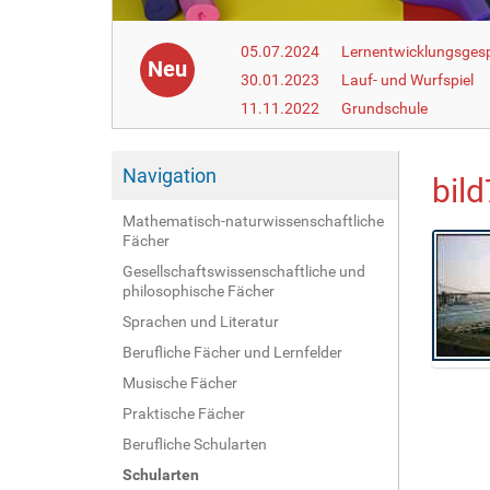
05.07.2024
Lernentwicklungsgesp
Neu
30.01.2023
Lauf- und Wurfspiel
11.11.2022
Grundschule
Navigation
bild
Mathematisch-naturwissenschaftliche
Fächer
Gesellschaftswissenschaftliche und
philosophische Fächer
Sprachen und Literatur
Berufliche Fächer und Lernfelder
Z
Musische Fächer
e
Praktische Fächer
i
Berufliche Schularten
g
e
Schularten
B