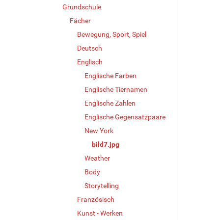
Grundschule
i
l
Fächer
d
Bewegung, Sport, Spiel
i
Deutsch
n
v
Englisch
o
Englische Farben
l
l
Englische Tiernamen
e
Englische Zahlen
r
Englische Gegensatzpaare
G
r
New York
ö
bild7.jpg
ß
e
Weather
…
Body
Storytelling
Französisch
Kunst - Werken