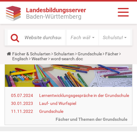
Landesbildungsserver
Baden-Württemberg
Fach wählen
Schulstufe wäh
Y
Fächer & Schularten
Schularten
Grundschule
Fächer
o
Englisch
Weather
word-search.doc
u
a
r
e
h
e
r
05.07.2024
Lernentwicklungsgespräche in der Grundschule
e
:
30.01.2023
Lauf- und Wurfspiel
11.11.2022
Grundschule
Fächer und Themen der Grundschule