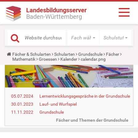
Landesbildungsserver
Baden-Württemberg
Fach wählen
Schulstufe wäh
Y
Fächer & Schularten
Schularten
Grundschule
Fächer
o
Mathematik
Groessen
Kalender
calendar.png
u
a
r
e
h
e
r
05.07.2024
Lernentwicklungsgespräche in der Grundschule
e
:
30.01.2023
Lauf- und Wurfspiel
11.11.2022
Grundschule
Fächer und Themen der Grundschule