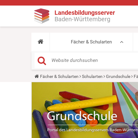
Landesbildungsserver
Baden-Württemberg
Fächer & Schularten
Y
Fächer & Schularten
Schularten
Grundschule
Fä
o
u
a
r
e
h
e
r
e
: