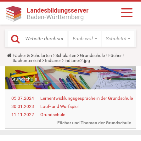
Landesbildungsserver
Baden-Württemberg
Fach wählen
Schulstufe wäh
Y
Fächer & Schularten
Schularten
Grundschule
Fächer
o
Sachunterricht
Indianer
indianer2.jpg
u
a
r
e
h
e
r
05.07.2024
Lernentwicklungsgespräche in der Grundschule
e
:
30.01.2023
Lauf- und Wurfspiel
11.11.2022
Grundschule
Fächer und Themen der Grundschule