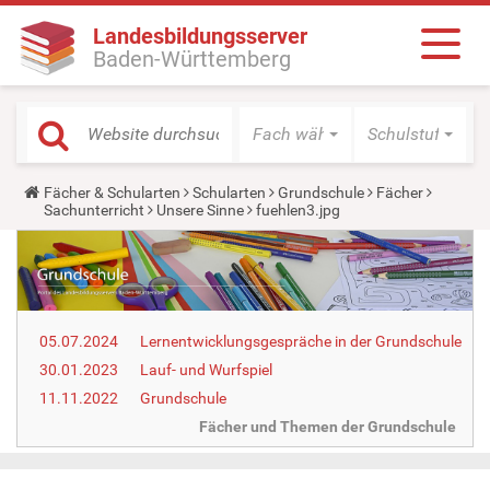
Landesbildungsserver
Baden-Württemberg
Fach wählen
Schulstufe wäh
Y
Fächer & Schularten
Schularten
Grundschule
Fächer
o
Sachunterricht
Unsere Sinne
fuehlen3.jpg
u
a
r
e
h
e
r
05.07.2024
Lernentwicklungsgespräche in der Grundschule
e
:
30.01.2023
Lauf- und Wurfspiel
11.11.2022
Grundschule
Fächer und Themen der Grundschule