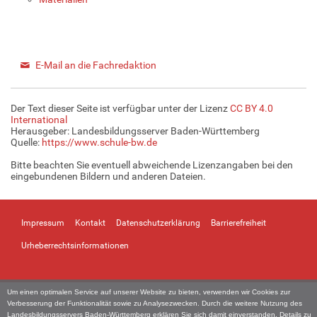
E-Mail an die Fachredaktion
Der Text dieser Seite ist verfügbar unter der Lizenz
CC BY 4.0
International
Herausgeber: Landesbildungsserver Baden-Württemberg
Quelle:
https://www.schule-bw.de
Bitte beachten Sie eventuell abweichende Lizenzangaben bei den
eingebundenen Bildern und anderen Dateien.
Impressum
Kontakt
Datenschutzerklärung
Barrierefreiheit
Urheberrechtsinformationen
Um einen optimalen Service auf unserer Website zu bieten, verwenden wir Cookies zur
Verbesserung der Funktionalität sowie zu Analysezwecken. Durch die weitere Nutzung des
Landesbildungsservers Baden-Württemberg erklären Sie sich damit einverstanden. Details zu