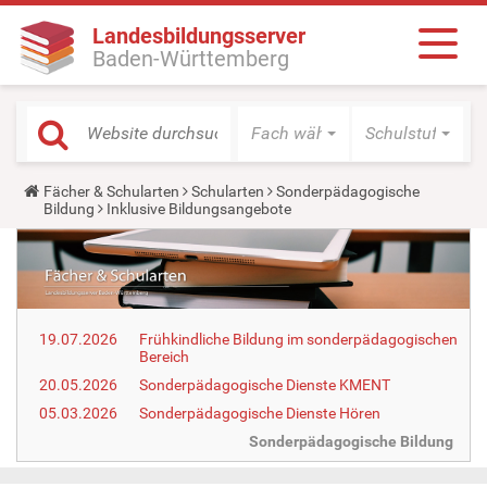
Landesbildungsserver
Baden-Württemberg
Fach wählen
Schulstufe wäh
Y
Fächer & Schularten
Schularten
Sonderpädagogische
o
Bildung
Inklusive Bildungsangebote
u
a
r
e
h
e
r
19.07.2026
Frühkindliche Bildung im sonderpädagogischen
e
Bereich
:
20.05.2026
Sonderpädagogische Dienste KMENT
05.03.2026
Sonderpädagogische Dienste Hören
Sonderpädagogische Bildung