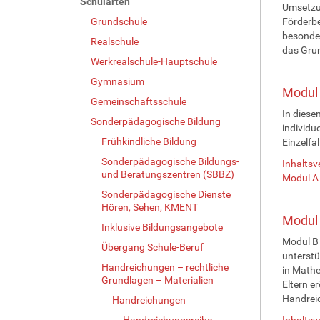
Schularten
Umsetzu
Grundschule
Förderbe
besonder
Realschule
das Grun
Werkrealschule-Hauptschule
Gymnasium
Modul 
Gemeinschaftsschule
In diese
Sonderpädagogische Bildung
individu
Frühkindliche Bildung
Einzelfal
Sonderpädagogische Bildungs-
Inhaltsv
und Beratungszentren (SBBZ)
Modul A
Sonderpädagogische Dienste
Hören, Sehen, KMENT
Modul 
Inklusive Bildungsangebote
Modul B 
Übergang Schule-Beruf
unterstü
Handreichungen – rechtliche
in Mathe
Grundlagen – Materialien
Eltern e
Handrei
Handreichungen
Handreichungsreihe
Inhaltsv