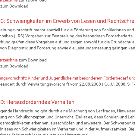
zum Download
C: Schwierigkeiten im Erwerb von Lesen und Rechtschre
altungsvorschrift macht speziell für die Förderung von Schülerinnen und
reiben (LRS) Vorgaben zur Feststellung des besonderen Förderbedarfs 
hung greifen diese Vorgaben auf und zeigen sowohl für die Grundschule 
von Diagnostik und Förderung sowie die Leistungsmessung gelingen kan
erzeichnis
zum Download
C
zum Download
ngsvorschrift: Kinder und Jugendliche mit besonderem Förderbedarf u
geändert durch Verwaltungsvorschrift vom 22.08.2008 (K.u.U. 2008, S. 14
D: Herausforderndes Verhalten
iegende Handreichung gibt durch eine Mischung von Leitfragen, Hinweise
ung von Schulkonzepten und Unterricht. Ziel ist es, dass Schulen und Lehr
smöglichkeiten erkennen, ausschöpfen und erweitern. Der Schwerpunkt l
nisses von Schwierigkeiten im Verhalten und in der Aufmerksamkeit. Die 
denen Störungsbildern rückt in den Hintergrund.