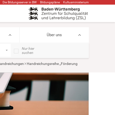
Die Bildungsserver in BW
Bildungspläne
Kultusministerium
Über uns
Nur hier
suchen
andreichungen
Handreichungsreihe „Förderung