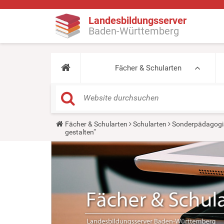
Landesbildungsserver
Baden-Württemberg
Fächer & Schularten
Y
Fächer & Schularten
Schularten
Sonderpädagogi
o
gestalten“
u
a
r
e
h
e
r
e
: