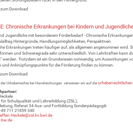
zum Download
E: Chronische Erkrankungen bei Kindern und Jugendliche
nd Jugendliche mit besonderem Förderbedarf - Chronische Erkrankungen
lalltag Hintergründe, Handlungsmöglichkeiten, Perspektiven.
he Erkrankungen treten häufiger auf, als allgemein angenommen wird. Si
formen und Schweregrade sehr unterschiedlich. Von Lehrkräften kann da
“ werden. Trotzdem ist ein Grundwissen notwendig, um Auswirkungen vo
 und Anknüpfungspunkte für die Förderung finden zu können.
zum Download
urheberrechtlichen
 der Urheberrechte bei Handreichungen verweisen wir auf die
hpartner:
Heckele
für Schulqualität und Lehrerbildung (ZSL),
leitung, Referat 34 Aus- und Fortbildung Sonderpädagogik
 +49 711 21859 340
effen.Heckele@zsl.kv.bwl.de
-bw.de