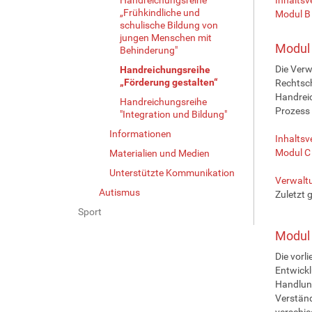
„Frühkindliche und
Modul B
schulische Bildung von
jungen Menschen mit
Modul 
Behinderung"
Die Verw
Handreichungsreihe
„Förderung gestalten“
Rechtsch
Handreic
Handreichungsreihe
Prozess 
"Integration und Bildung"
Informationen
Inhaltsv
Modul 
Materialien und Medien
Unterstützte Kommunikation
Verwaltu
Autismus
Zuletzt 
Sport
Modul 
Die vorl
Entwickl
Handlung
Verständ
verschie