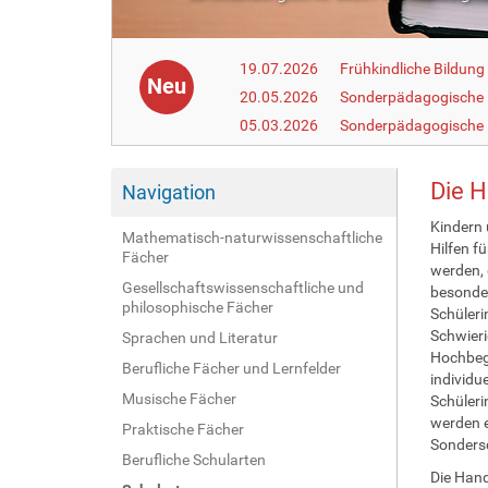
19.07.2026
Frühkindliche Bildun
Neu
20.05.2026
Sonderpädagogische
05.03.2026
Sonderpädagogische 
Die H
Navigation
Kindern 
Mathematisch-naturwissenschaftliche
Hilfen f
Fächer
werden, 
Gesellschaftswissenschaftliche und
besonder
philosophische Fächer
Schüleri
Schwieri
Sprachen und Literatur
Hochbega
Berufliche Fächer und Lernfelder
individu
Musische Fächer
Schüleri
werden e
Praktische Fächer
Sondersc
Berufliche Schularten
Die Hand