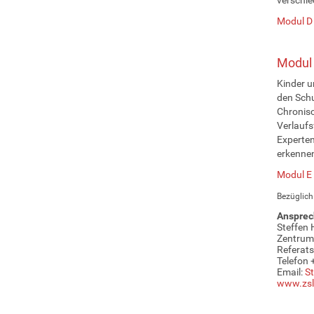
Modul D
Modul 
Kinder u
den Schu
Chronisc
Verlaufs
Experten
erkennen
Modul E
Bezüglich
Ansprec
Steffen 
Zentrum 
Referats
Telefon
Email:
St
www.zsl