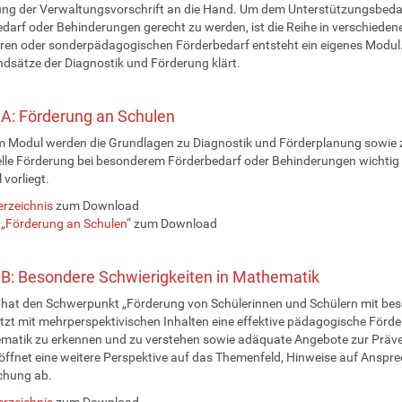
ng der Verwaltungsvorschrift an die Hand. Um dem Unterstützungsbeda
darf oder Behinderungen gerecht zu werden, ist die Reihe in verschieden
en oder sonderpädagogischen Förderbedarf entsteht ein eigenes Modul. 
dsätze der Diagnostik und Förderung klärt.
A: Förderung an Schulen
m Modul werden die Grundlagen zu Diagnostik und Förderplanung sowie zu
elle Förderung bei besonderem Förderbedarf oder Behinderungen wichtig
l vorliegt.
erzeichnis
zum Download
 „Förderung an Schulen“
zum Download
B: Besondere Schwierigkeiten in Mathematik
hat den Schwerpunkt „Förderung von Schülerinnen und Schülern mit bes
tzt mit mehrperspektivischen Inhalten eine effektive pädagogische Förder
matik zu erkennen und zu verstehen sowie adäquate Angebote zur Präven
röffnet eine weitere Perspektive auf das Themenfeld, Hinweise auf Anspre
chung ab.
erzeichnis
zum Download