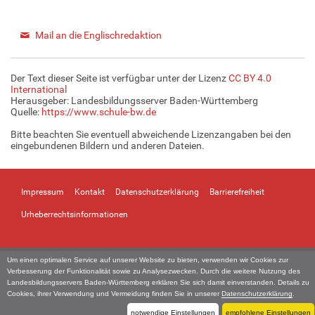
Mail an die Englischredaktion
Der Text dieser Seite ist verfügbar unter der Lizenz
CC BY 4.0
International
Herausgeber: Landesbildungsserver Baden-Württemberg
Quelle:
https://www.schule-bw.de
Bitte beachten Sie eventuell abweichende Lizenzangaben bei den
eingebundenen Bildern und anderen Dateien.
Impressum
Kontakt
Datenschutzerklärung
Barrierefreiheit
Urheberrechtsinformationen
Um einen optimalen Service auf unserer Website zu bieten, verwenden wir Cookies zur
Verbesserung der Funktionalität sowie zu Analysezwecken. Durch die weitere Nutzung des
Landesbildungsservers Baden-Württemberg erklären Sie sich damit einverstanden. Details zu
Cookies, ihrer Verwendung und Vermeidung finden Sie in unserer
Datenschutzerklärung
.
notwendige Einstellungen
empfohlene Einstellungen