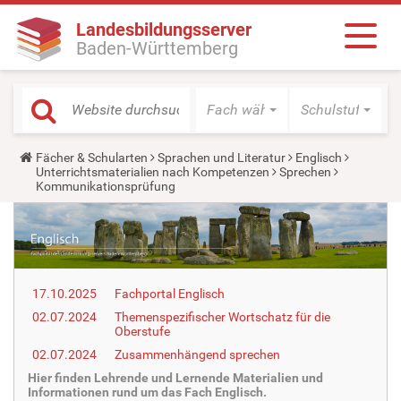
Landesbildungsserver
Baden-Württemberg
Fach wählen
Schulstufe wäh
Y
Fächer & Schularten
Sprachen und Literatur
Englisch
o
Unterrichtsmaterialien nach Kompetenzen
Sprechen
u
Kommunikationsprüfung
a
r
e
h
e
r
e
17.10.2025
Fachportal Englisch
:
02.07.2024
Themenspezifischer Wortschatz für die
Oberstufe
02.07.2024
Zusammenhängend sprechen
Hier finden Lehrende und Lernende Materialien und
Informationen rund um das Fach Englisch.