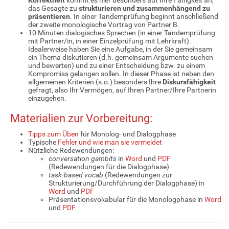
das Gesagte zu
strukturieren und zusammenhängend zu
präsentieren
. In einer Tandemprüfung beginnt anschließend
der zweite monologische Vortrag von Partner B.
10 Minuten dialogisches Sprechen (in einer Tandemprüfung
mit Partner/in, in einer Einzelprüfung mit Lehrkraft).
Idealerweise haben Sie eine Aufgabe, in der Sie gemeinsam
ein Thema diskutieren (d.h. gemeinsam Argumente suchen
und bewerten) und zu einer Entscheidung bzw. zu einem
Kompromiss gelangen sollen. In dieser Phase ist neben den
allgemeinen Kriterien (s.o.) besonders Ihre
Diskursfähigkeit
gefragt, also Ihr Vermögen, auf Ihren Partner/Ihre Partnerin
einzugehen.
Materialien zur Vorbereitung:
Tipps zum Üben
für Monolog- und Dialogphase
Typische
Fehler und wie man sie vermeidet
Nützliche Redewendungen:
conversation gambits
in
Word
und
PDF
(Redewendungen für die Dialogphase)
task-based vocab
(Redewendungen zur
Strukturierung/Durchführung der Dialogphase) in
Word
und
PDF
Präsentationsvokabular für die Monologphase in
Word
und
PDF