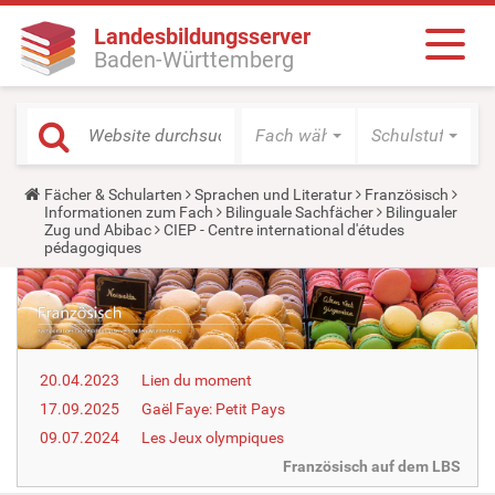
Landesbildungsserver
Baden-Württemberg
Fach wählen
Schulstufe wäh
Y
Fächer & Schularten
Sprachen und Literatur
Französisch
o
Informationen zum Fach
Bilinguale Sachfächer
Bilingualer
u
Zug und Abibac
CIEP - Centre international d'études
a
pédagogiques
r
e
h
e
r
e
:
20.04.2023
Lien du moment
17.09.2025
Gaël Faye: Petit Pays
09.07.2024
Les Jeux olympiques
Französisch auf dem LBS