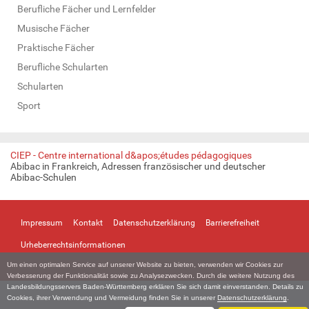
Berufliche Fächer und Lernfelder
Musische Fächer
Praktische Fächer
Berufliche Schularten
Schularten
Sport
CIEP - Centre international d&apos;études pédagogiques
Abibac in Frankreich, Adressen französischer und deutscher
Abibac-Schulen
Impressum
Kontakt
Datenschutzerklärung
Barrierefreiheit
Urheberrechtsinformationen
Um einen optimalen Service auf unserer Website zu bieten, verwenden wir Cookies zur
Verbesserung der Funktionalität sowie zu Analysezwecken. Durch die weitere Nutzung des
Landesbildungsservers Baden-Württemberg erklären Sie sich damit einverstanden. Details zu
Cookies, ihrer Verwendung und Vermeidung finden Sie in unserer
Datenschutzerklärung
.