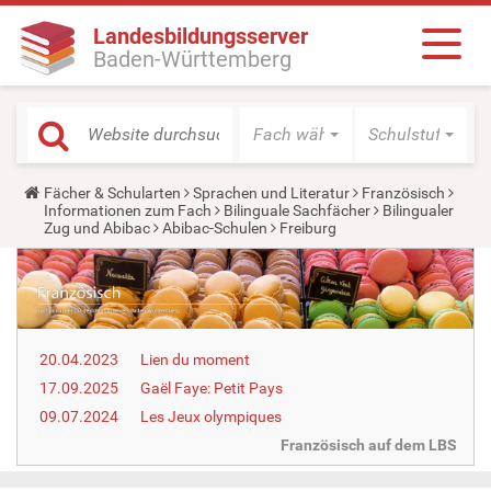
Landesbildungsserver
Baden-Württemberg
Fach wählen
Schulstufe wäh
Y
Fächer & Schularten
Sprachen und Literatur
Französisch
o
Informationen zum Fach
Bilinguale Sachfächer
Bilingualer
u
Zug und Abibac
Abibac-Schulen
Freiburg
a
r
e
h
e
r
e
20.04.2023
Lien du moment
:
17.09.2025
Gaël Faye: Petit Pays
09.07.2024
Les Jeux olympiques
Französisch auf dem LBS